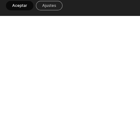
Aceptar
Ajustes
Accesibilidad
Aviso legal
Politica de cookies
Politica de privacidad
CONTACTO 
986 51 97 35 
contacto@marmitakoarquitectura.com
ESTUDIO
